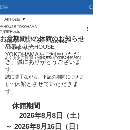
記事
All Posts
光HOUSE YOKOHAMA
All Posts
7月3日
お盆期間中の休館のお知らせ
お知らせ・トピックス（光HOUSE
平素より光HOUSE 
YOKOHAMA）
YOKOHAMAをご利用いただ
よくあるご質問（光HOUSE YOKOHAMA）
き、誠にありがとうございま
す。
誠に勝手ながら、下記の期間につきま
休館とさせていただきま
して
す。
　休館期間
2026年8月8日（土）
～ 2026年8月16日（日）